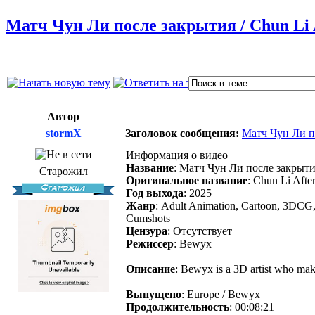
Матч Чун Ли после закрытия / Chun Li 
Автор
stormX
Заголовок сообщения:
Матч Чун Ли по
Информация о видео
Название
: Матч Чун Ли после закрыт
Старожил
Оригинальное название
: Chun Li Afte
Год выхода
: 2025
Жанр
: Adult Animation, Cartoon, 3DCG,
Cumshots
Цензура
: Отсутствует
Режиссер
: Bewyx
Описание
: Bewyx is a 3D artist who mak
Выпущено
: Europe / Bewyx
Продолжительность
: 00:08:21