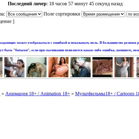
Последний личер
:
18 часов 57 минут 45 секунд назад
за:
Поле сортировки
щение ]
аздающих может отображаться с ошибкой и показывать ноль. В большинстве релизов р
т быть "битыми", если при скачивании появляется какая-либо ошибка, напишете, пож
и
»
Анимация 18+ / Animation 18+
»
Мультфильмы18+ / Cartoons 1