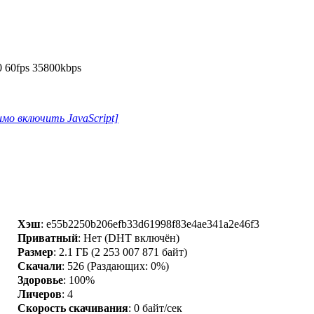
 60fps 35800kbps
мо включить JavaScript]
Хэш
: e55b2250b206efb33d61998f83e4ae341a2e46f3
Приватный
: Нет (DHT включён)
Размер
: 2.1 ГБ (2 253 007 871 байт)
Скачали
:
526
(Раздающих: 0%)
Здоровье
: 100%
Личеров
:
4
Скорость скачивания
:
0 байт/сек