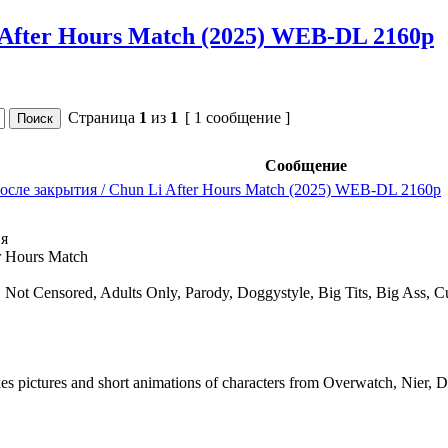
After Hours Match (2025) WEB-DL 2160p
Страница
1
из
1
[ 1 сообщение ]
Сообщение
сле закрытия / Chun Li After Hours Match (2025) WEB-DL 2160p
ия
r Hours Match
 Not Censored, Adults Only, Parody, Doggystyle, Big Tits, Big Ass, 
es pictures and short animations of characters from Overwatch, Nier, D