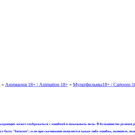
и
»
Анимация 18+ / Animation 18+
»
Мультфильмы18+ / Cartoons 1
аздающих может отображаться с ошибкой и показывать ноль. В большинстве релизов р
т быть "битыми", если при скачивании появляется какая-либо ошибка, напишете, пож