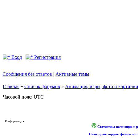
Вход
Регистрация
Сообщения без ответов
|
Активные темы
Главная
»
Список форумов
»
Анимация, игры, фото и картинк
Часовой пояс: UTC
Информация
Статистика качающих и р
Некоторые торрент файлы могу