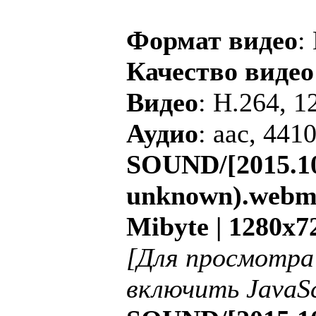
Формат видео
:
Качество видео
Видео
: H.264, 1
Аудио
: aac, 441
SOUND/[2015.10
unknown).webm |
Mibyte | 1280x7
[Для просмотра
включить JavaSc