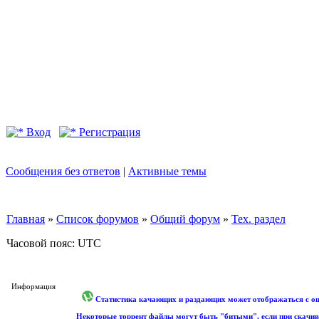
Вход
Регистрация
Сообщения без ответов
|
Активные темы
Главная
»
Список форумов
»
Общий форум
»
Тех. раздел
Часовой пояс: UTC
Информация
Статистика качающих и раздающих может отображаться с оши
Некоторые торрент файлы могут быть "битыми", если при скачив