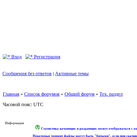
Вход
Регистрация
Сообщения без ответов
|
Активные темы
Главная
»
Список форумов
»
Общий форум
»
Тех. раздел
Часовой пояс: UTC
Информация
Статистика качающих и раздающих может отображаться с оши
Некоторые торрент файлы могут быть "битыми", если при скачив