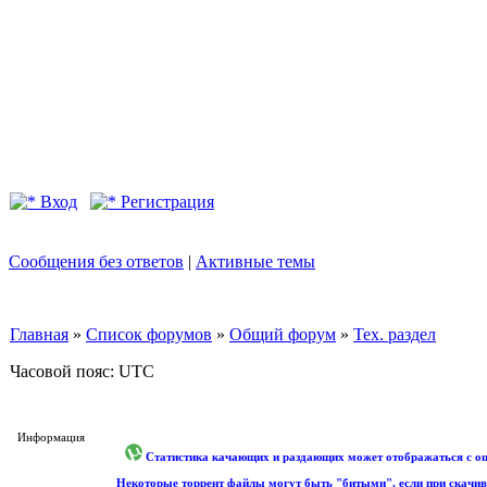
Вход
Регистрация
Сообщения без ответов
|
Активные темы
Главная
»
Список форумов
»
Общий форум
»
Тех. раздел
Часовой пояс: UTC
Информация
Статистика качающих и раздающих может отображаться с оши
Некоторые торрент файлы могут быть "битыми", если при скачив