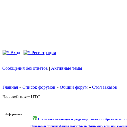
Вход
Регистрация
Сообщения без ответов
|
Активные темы
Главная
»
Список форумов
»
Общий форум
»
Стол заказов
Часовой пояс: UTC
Информация
Статистика качающих и раздающих может отображаться с оши
Некоторые торрент файлы могут быть "битыми", если при скачив