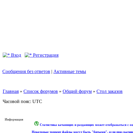
Вход
Регистрация
Сообщения без ответов
|
Активные темы
Главная
»
Список форумов
»
Общий форум
»
Стол заказов
Часовой пояс: UTC
Информация
Статистика качающих и раздающих может отображаться с оши
Некоторые торрент файлы могут быть "битыми", если при скачив