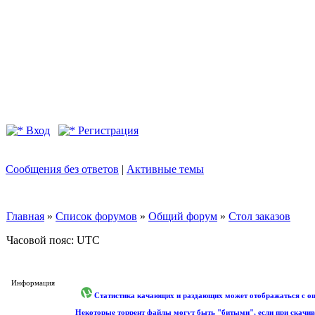
Вход
Регистрация
Сообщения без ответов
|
Активные темы
Главная
»
Список форумов
»
Общий форум
»
Стол заказов
Часовой пояс: UTC
Информация
Статистика качающих и раздающих может отображаться с оши
Некоторые торрент файлы могут быть "битыми", если при скачив