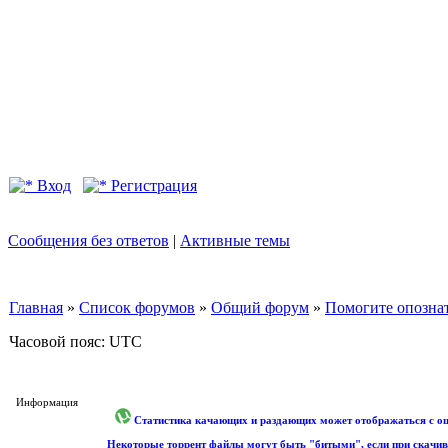
Вход
Регистрация
Сообщения без ответов
|
Активные темы
Главная
»
Список форумов
»
Общий форум
»
Помогите опознат
Часовой пояс: UTC
Информация
Статистика качающих и раздающих может отображаться с оши
Некоторые торрент файлы могут быть "битыми", если при скачив