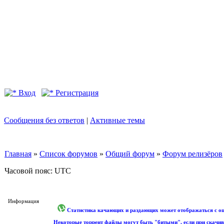
Вход
Регистрация
Сообщения без ответов
|
Активные темы
Главная
»
Список форумов
»
Общий форум
»
Форум релизёров
Часовой пояс: UTC
Информация
Статистика качающих и раздающих может отображаться с оши
Некоторые торрент файлы могут быть "битыми", если при скачив