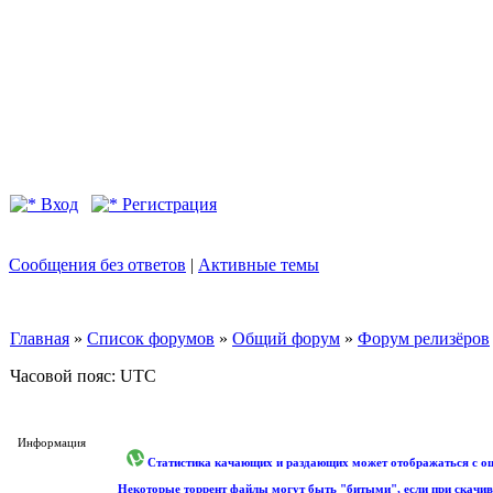
Вход
Регистрация
Сообщения без ответов
|
Активные темы
Главная
»
Список форумов
»
Общий форум
»
Форум релизёров
Часовой пояс: UTC
Информация
Статистика качающих и раздающих может отображаться с оши
Некоторые торрент файлы могут быть "битыми", если при скачив