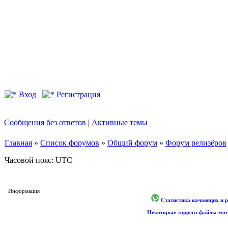
Вход
Регистрация
Сообщения без ответов
|
Активные темы
Главная
»
Список форумов
»
Общий форум
»
Форум релизёров
Часовой пояс: UTC
Информация
Статистика качающих и р
Некоторые торрент файлы могу