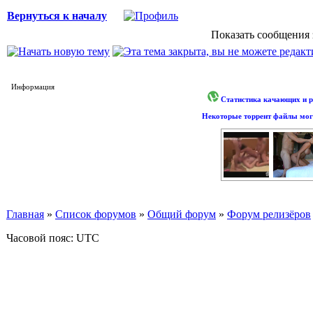
Вернуться к началу
Показать сообщения 
Информация
Статистика качающих и р
Некоторые торрент файлы могу
Главная
»
Список форумов
»
Общий форум
»
Форум релизёров
Часовой пояс: UTC