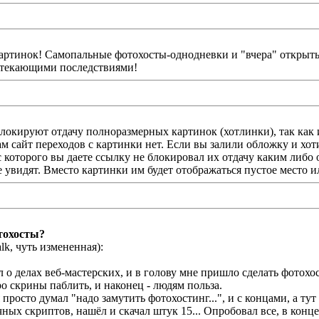
ртинок! Самопальные фотохосты-однодневки и "вчера" открыты
вытекающими последствиями!
локируют отдачу полноразмерных картинок (хотлинки), так как
м сайт переходов с картинки нет. Если вы залили обложку и хоти
 с которого вы даете ссылку не блокировал их отдачу каким либо
 не увидят. Вместо картинки им будет отображаться пустое место 
тохосты?
lk, чуть измененная):
л о делах веб-мастерских, и в голову мне пришло сделать фотохос
о скрины паблить, и наконец - людям польза.
 просто думал "надо замутить фотохостинг...", и с концами, а ту
чных скриптов, нашёл и скачал штук 15... Опробовал все, в конц