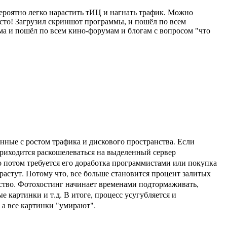
невероятно легко нарастить тИЦ и нагнать трафик. Можно
росто! Загрузил скриншот программы, и пошёл по всем
ьма и пошёл по всем кино-форумам и блогам с вопросом "что
нные с ростом трафика и дискового пространства. Если
 приходится раскошелеваться на выделенный сервер
о потом требуется его доработка программистами или покупка
растут. Потому что, все больше становится процент залитых
нство. Фотохостинг начинает временами подтормаживать,
 картинки и т.д. В итоге, процесс усугубляется и
 а все картинки "умирают".