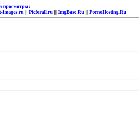
за просмотры:
t-Images.ru
|||
Picforall.ru
|||
ImgBase.Ru
|||
PornoHosting.Ru
|||