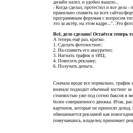
дизайн налез, и удобно вышло...
- Когда сделал, протестил и все дела 
правильно спамить на всех сайтах/фор
программным форумам с вопросом типа 
это за актёр, на этом кадре...". Это ф
Всё, дело сделано! Остаётся теперь 
А теперь ещё раз, кратко:
1. Сделать фотохостинг;
2. На-спамить его аккуратно;
3. Нагнать трафик и тИЦ;
4. Повесить рекламу;
6. Получать деньги.
Сначала вроде все нормально, трафик 
вначале подходит обычный хостинг за 
стоимостью уже под сотню баксов в ме
более совершенного движка. Итак, рас
картинок, которые не приносят доход
обвешивается рекламой как новогодняя
помучавшись, владелец принимает реше