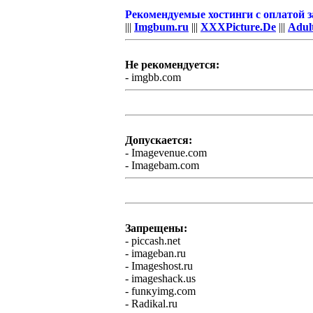
Рекомендуемые хостинги с оплатой 
|||
Imgbum.ru
|||
XXXPicture.De
|||
Adul
Не рекомендуется:
- imgbb.com
Допускается:
- Imagevenue.com
- Imagebam.com
Запрещены:
- piссаsh.nеt
- imаgebаn.ru
- Imаgеshоst.ru
- imаgeshаck.us
- funкyimg.cоm
- Radikal.ru