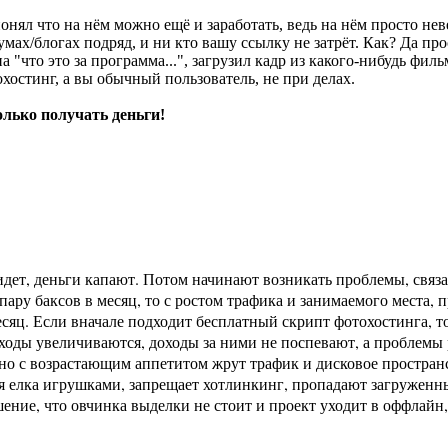
- понял что на нём можно ещё и заработать, ведь на нём просто 
умах/блогах подряд, и ни кто вашу ссылку не затрёт. Как? Да п
"что это за программа...", загрузил кадр из какого-нибудь фил
отохостинг, а вы обычный пользователь, не при делах.
только получать деньги!
идет, деньги капают. Потом начинают возникать проблемы, связа
пару баксов в месяц, то с ростом трафика и занимаемого места,
сяц. Если вначале подходит бесплатный скрипт фотохостинга, т
ходы увеличиваются, доходы за ними не поспевают, а проблемы 
, но с возрастающим аппетитом жрут трафик и дисковое простра
 елка игрушками, запрещает хотлинкинг, пропадают загруженные
ние, что овчинка выделки не стоит и проект уходит в оффлайн,