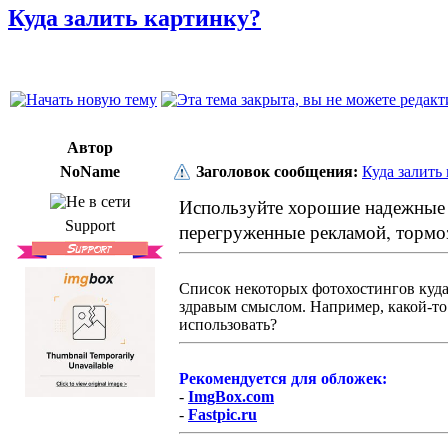
Куда залить картинку?
Автор
NoName
Заголовок сообщения:
Куда залить
Используйте хорошие надежные 
Support
перегруженные рекламой, тормоз
Cписок некоторых фотохостингов куда
здравым смыслом. Например, какой-то ф
использовать?
Рекомендуется для обложек:
-
ImgBox.com
-
Fastpic.ru